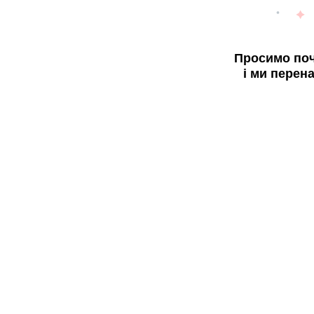
Просимо поч
і ми перен