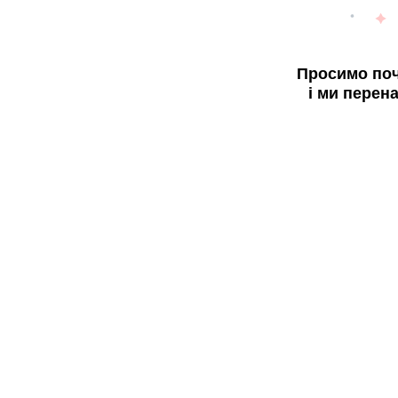
Просимо поч
і ми перен