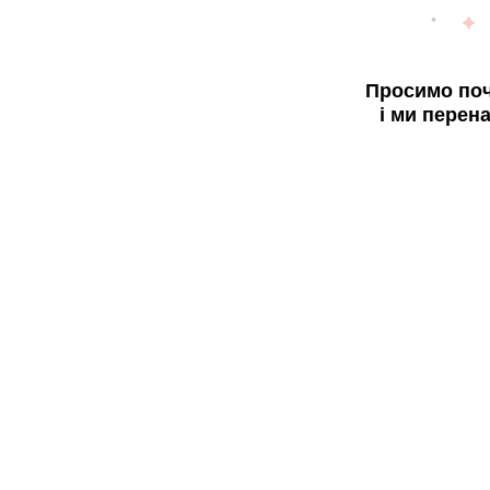
Просимо поч
і ми перен